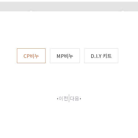
CP비누
MP비누
D.I.Y 키트
이전
다음