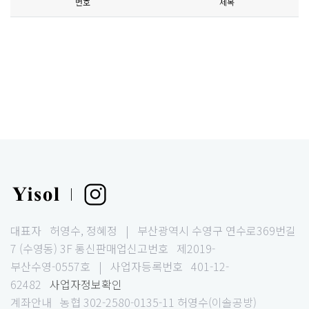
번호
제목
|
대표자 허영수, 정혜정 | 부산광역시 수영구 연수로369번길
7 (수영동) 3F
통신판매업신고번호 제2019-
부산수영-0557호 | 사업자등록번호 401-12-
62482
사업자정보확인
계좌안내 농협 302-2580-0135-11 허영수(이솔공방)