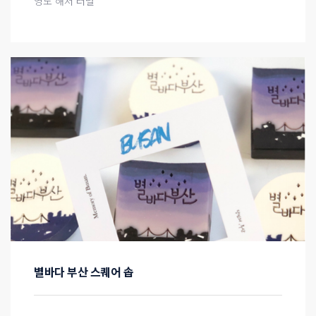
영도 해저 터널
별바다 부산 스퀘어 솝